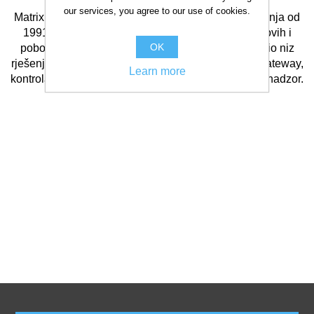
our services, you agree to our use of cookies.
Matrix razvija telekomunikacijska i sigurnosna rješenja od
1991. Sa više od 40% zaposlenih na razvijanju novih i
OK
poboljšavanju postojećih proizvoda, Matrix je razvio niz
rješenja poput IP centrala, Universal, VoIP i GSM Gateway,
Learn more
kontrola prolaza, evidencija radnog vremena i videonadzor.