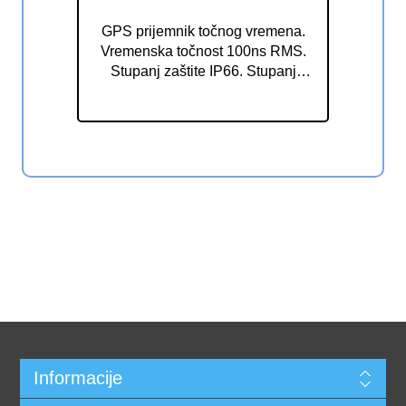
ELAK EGPS302
GPS prijemnik točnog vremena.
Vremenska točnost 100ns RMS.
Stupanj zaštite IP66. Stupanj
zaštite od požara UL94-HB. RS485
protokol. Ulazni napon 5-30 VDC.
Spajanje na matični sat ili na
digitalni sat.
Informacije