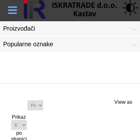
Proizvođači
Popularne oznake
Proizvodi s oznakom 'gps'
Proizvodi
View as
Sortiraj
po
Prikaz
po
stranici