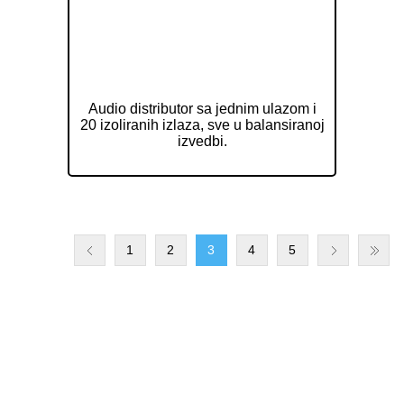
Izolirani Audio distributor ELAK
EIA1020
Audio distributor sa jednim ulazom i
20 izoliranih izlaza, sve u balansiranoj
izvedbi.
1
2
3
4
5