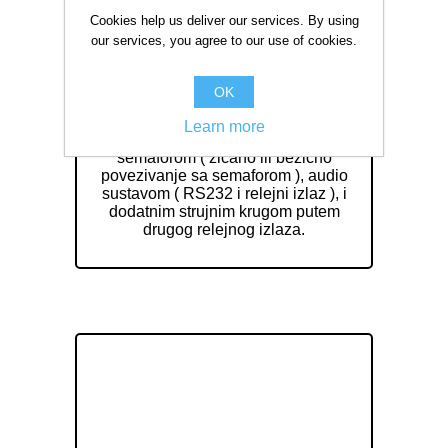
Cookies help us deliver our services. By using
our services, you agree to our use of cookies.
ELAK Program Control EPC232
OK
EPC232 je centralni kontroler putem
Learn more
kojeg se može upravljati sportskim
semaforom ( žičano ili bežično
povezivanje sa semaforom ), audio
sustavom ( RS232 i relejni izlaz ), i
dodatnim strujnim krugom putem
drugog relejnog izlaza.