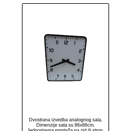
Dvostrani pravokutni analogni sat 80
cm ELAK EAC2080R
Dvostrana izvedba analognog sata.
Dimenzije sata su 86x86cm.
Jednostavna montaža na zid ili strop.