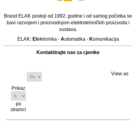
Brand ELAK postoji od 1992. godine i od samog početka se
bavi razvojem i proizvodnjom elektrotehničkih proizvoda i
sustava.
ELAK:
El
ektronika -
A
utomatika -
K
omunikacija
Kontaktirajte nas za cjenike
Proizvodi
View as
Sortiraj
po
Prikaz
po
stranici